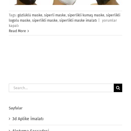
Tags:
gözlüklü maske
,
siperli maske
,
siperlikli kumaş maske
,
siperlikli
Siperlikli
logolu maske
,
siperlikli maske
,
siperlikli maske imalatı
|
yorumlar
Maske
kapalı
için
Read More
Search
for:
Sayfalar
3d Aplike İmalatı