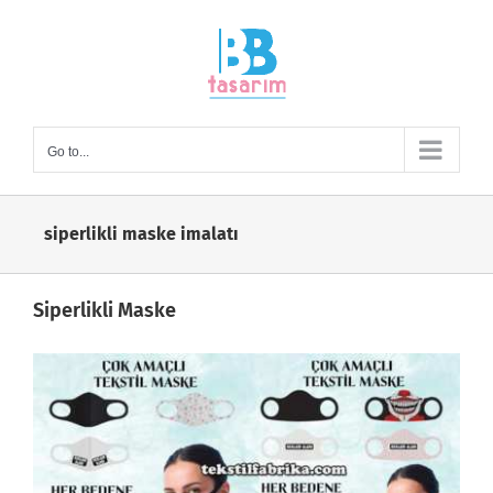
Skip
to
content
Go to...
siperlikli maske imalatı
Siperlikli Maske