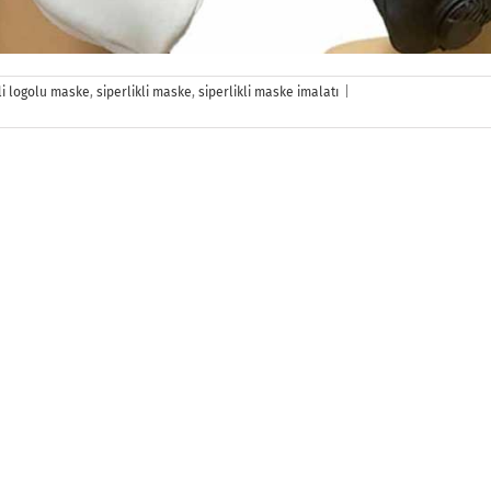
Siperlikli
kli logolu maske
,
siperlikli maske
,
siperlikli maske imalatı
|
Maske
için