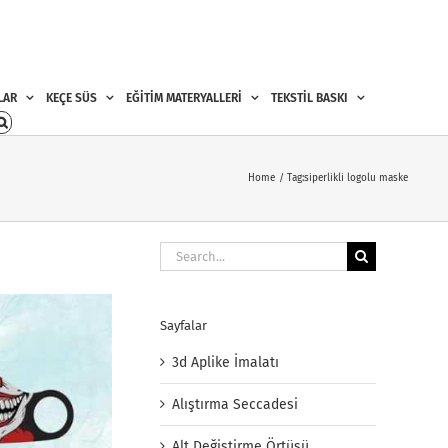
LAR
KEÇE SÜS
EĞİTİM MATERYALLERİ
TEKSTİL BASKI
Home
Tag:
siperlikli logolu maske
Search
for:
Sayfalar
3d Aplike İmalatı
Alıştırma Seccadesi
Alt Değiştirme Örtüsü