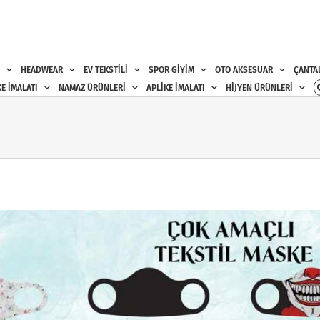
HEADWEAR
EV TEKSTİLİ
SPOR GİYİM
OTO AKSESUAR
ÇANTA
E İMALATI
NAMAZ ÜRÜNLERİ
APLİKE İMALATI
HİJYEN ÜRÜNLERİ