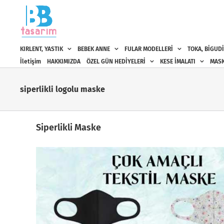
Skip
to
content
KIRLENT, YASTIK
BEBEK ANNE
FULAR MODELLERİ
TOKA, BİGUDİ
İletişim
HAKKIMIZDA
ÖZEL GÜN HEDİYELERİ
KESE İMALATI
MASK
siperlikli logolu maske
Siperlikli Maske